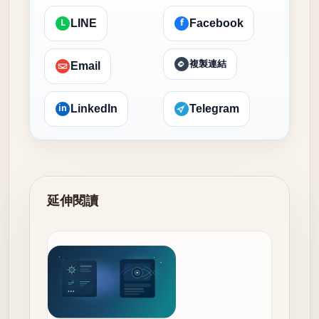
L
f
LINE
Facebook
複製連結
Email
in
LinkedIn
Telegram
延伸閱讀