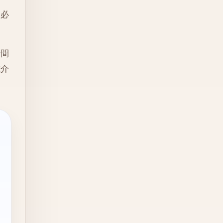
的必
時間
或介
。