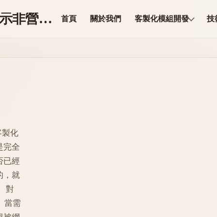
ModuleCore 科技【展示非營業】
首頁
關於我們
客製化模組開發
技
客製化
是完全
否已經
的，就
 對
。當需