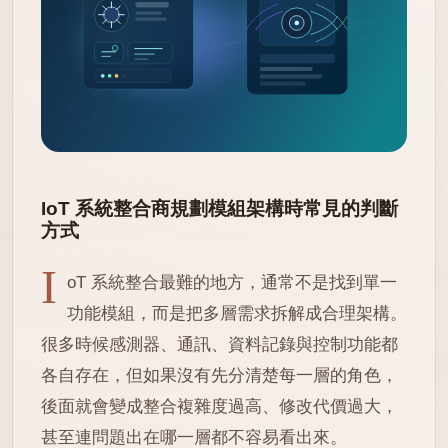
IoT 系統整合商規劃模組架構時常見的判斷
方式
I
oT 系統整合最難的地方，通常不是找到單一
功能模組，而是把多層需求拆解成合理架構。
很多時候感測器、通訊、資料記錄與控制功能都
各自存在，但如果沒有先分清楚每一層的角色，
後面就會變成整合複雜度過高、修改代價過大，
甚至連問題出在哪一層都不容易看出來。