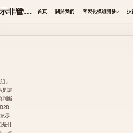
ModuleCore 科技【展示非營業】
首頁
關於我們
客製化模組開發
技
模組」
點是讓
的判斷
B2B
補充零
組是什