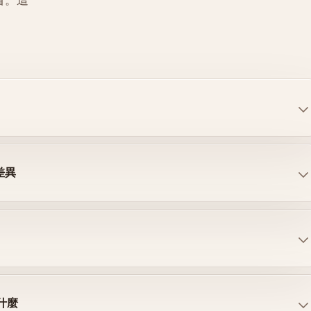
看。這
差異
什麼